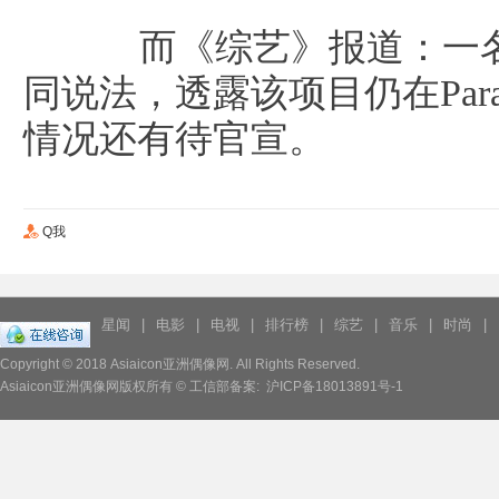
而《综艺》报道：一名
同说法，透露该项目仍在Para
情况还有待官宣。
Q我
星闻
|
电影
|
电视
|
排行榜
|
综艺
|
音乐
|
时尚
|
Copyright © 2018
Asiaicon亚洲偶像网.
All Rights Reserved.
Asiaicon亚洲偶像网版权所有 © 工信部备案:
沪ICP备18013891号-1