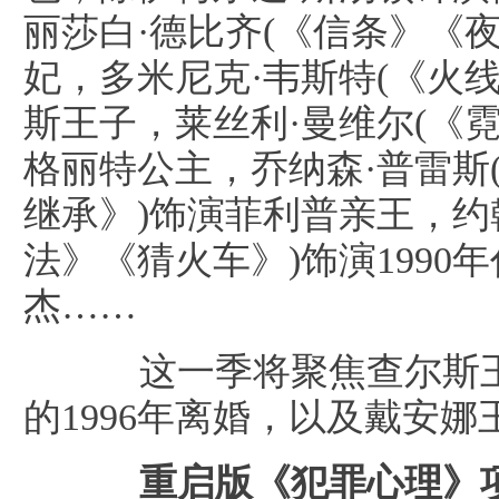
丽莎白·德比齐(《信条》《
妃，多米尼克·韦斯特(《火
斯王子，莱丝利·曼维尔(《
格丽特公主，乔纳森·普雷斯
继承》)饰演菲利普亲王，约翰
法》《猜火车》)饰演1990
杰……
这一季将聚焦查尔斯王
的1996年离婚，以及戴安娜
重启版《犯罪心理》