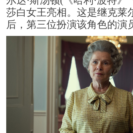
尔达·斯汤顿(《哈利·波特》
莎白女王亮相。这是继克莱尔
后，第三位扮演该角色的演
娱
乐