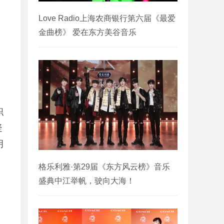
Love Radio上海农商银行第六届《最爱
金曲榜》 爱在东方美谷音乐
职
疑
明
，
格乐利雅·第29届《东方风云榜》音乐
盛典中江举帆，驶向大海！