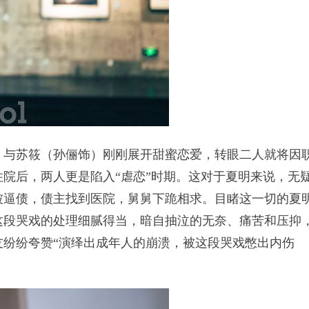
与苏筱（孙俪饰）刚刚展开甜蜜恋爱，转眼二人就将因
院后，两人更是陷入“虐恋”时期。这对于夏明来说，无
被逼债，债主找到医院，舅舅下跪相求。目睹这一切的夏
这段哭戏的处理细腻得当，暗自抽泣的无奈、痛苦和压抑
友纷纷夸赞“演绎出成年人的崩溃，被这段哭戏憋出内伤