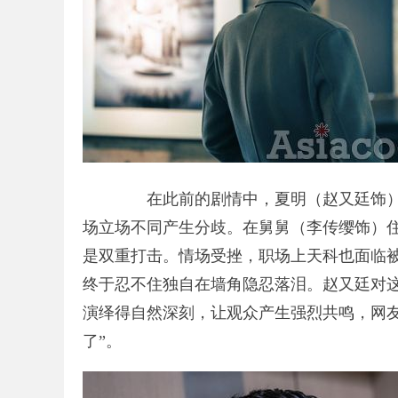
在此前的剧情中，夏明（赵又廷饰）
场立场不同产生分歧。在舅舅（李传缨饰）住
是双重打击。情场受挫，职场上天科也面临
终于忍不住独自在墙角隐忍落泪。赵又廷对
演绎得自然深刻，让观众产生强烈共鸣，网
了”。