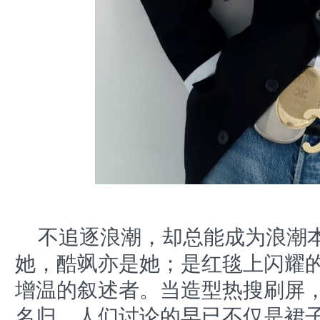
不追逐浪潮，却总能成为浪潮本
她，酷飒亦是她；是红毯上闪耀
增温的叙述者。当造型热搜刷屏，
名归，人们讨论的早已不仅是裙