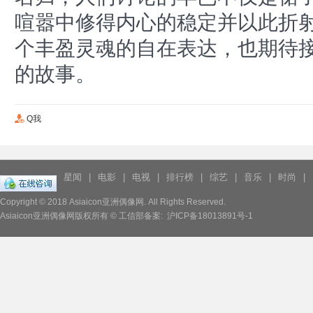
喧嚣中修得内心的稳定并以此折
个丰盈灵魂的自在表达，也期待
的故事。
Q我
星闻
|
电影
|
电视
|
排行榜
|
综艺
|
音乐
|
时尚
|
Copyright © 2018
Asiaicon亚洲偶像网.
All Rights Reserved.
Asiaicon亚洲偶像网版权所有 © 工信部备案:
沪ICP备18013891号-1