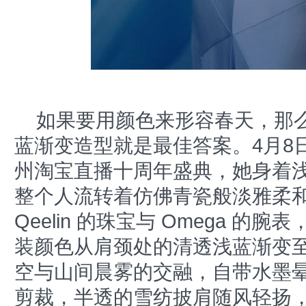
如果要用颜色来形容春天，那么
蓝渐变造型就是最佳答案。4月8
州淘宝直播十周年盛典，她身着
整个人流转着仿佛青瓷般淡雅柔
Qeelin 的珠宝与 Omega 
装颜色从肩颈处的清透浅蓝渐变
空与山间晨雾的交融，自带水墨
剪裁，半透的雪纺披肩随风轻扬