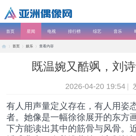
首页
星闻
电视
排行榜
综艺
音乐
首页
娱乐
查看内容
电影
既温婉又酷飒，刘诗
子
›
›
›
2026-04-20 19:54
|
有人用声量定义存在，有人用姿
者。她像是一幅徐徐展开的东方
下方能读出其中的筋骨与风骨。
彦